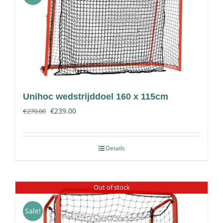
Contact
Unihoc wedstrijddoel 160 x 115cm
€
239.00
€
270.00
Details
Out of stock
Sale!