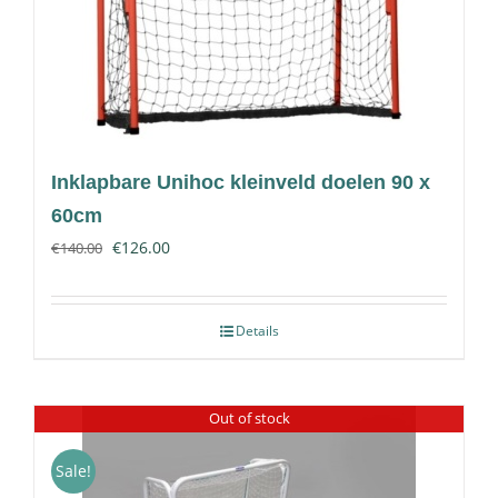
Inklapbare Unihoc kleinveld doelen 90 x
60cm
€
126.00
€
140.00
Details
Out of stock
Sale!