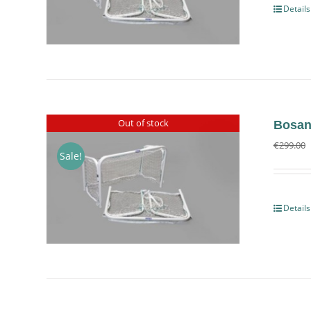
Details
Out of stock
Bosan
€
299.00
Sale!
Details