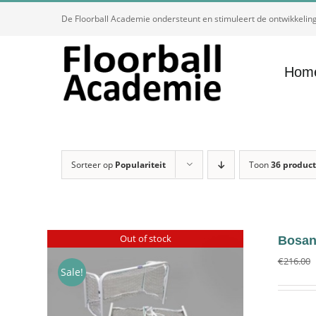
Ga
De Floorball Academie ondersteunt en stimuleert de ontwikkeling 
naar
inhoud
Hom
Sorteer op
Populariteit
Toon
36 produc
Out of stock
Bosan 
€
216.00
Sale!