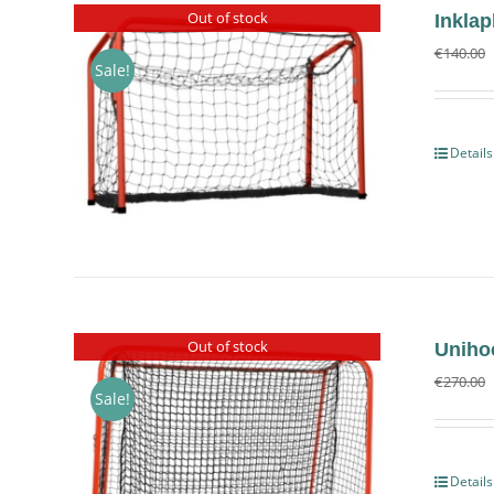
Out of stock
Inklap
€
140.00
Sale!
Details
Out of stock
Uniho
€
270.00
Sale!
Details