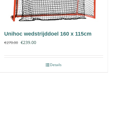
Unihoc wedstrijddoel 160 x 115cm
€
239.00
€
270.00
Details