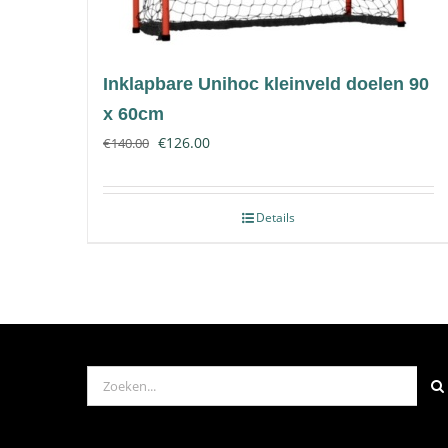
Inklapbare Unihoc kleinveld doelen 90
x 60cm
€
126.00
€
140.00
Details
Zoeken
naar: