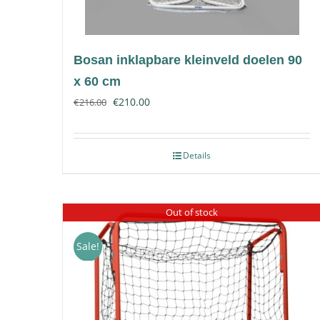
Bosan inklapbare kleinveld doelen 90
x 60 cm
€
210.00
€
216.00
Details
Out of stock
Sale!