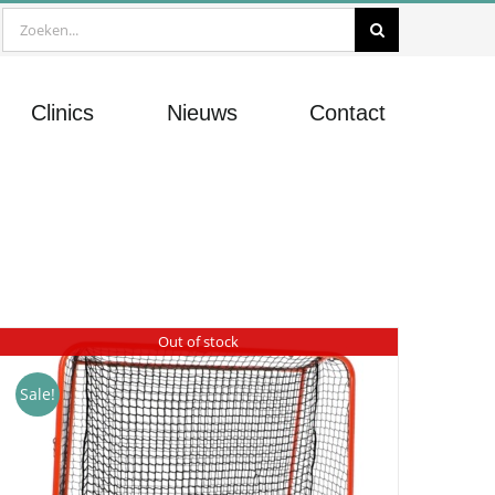
Zoeken
naar:
Clinics
Nieuws
Contact
Out of stock
Sale!