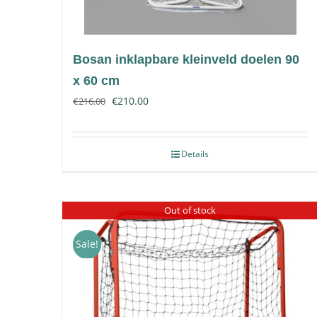
Bosan inklapbare kleinveld doelen 90
x 60 cm
€
210.00
€
216.00
Details
Out of stock
Sale!