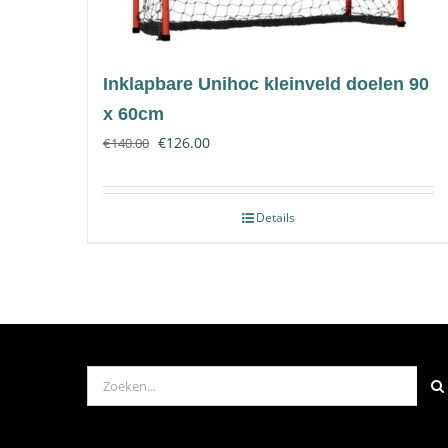
Inklapbare Unihoc kleinveld doelen 90
x 60cm
€
126.00
€
140.00
Details
Zoeken
naar: