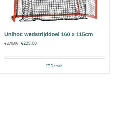
Unihoc wedstrijddoel 160 x 115cm
€
239.00
€
270.00
Details