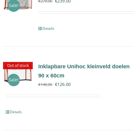
€
239.00
€
270.00
Sale!
Contact
Details
Out of stock
Inklapbare Unihoc kleinveld doelen
90 x 60cm
Sale!
€
126.00
€
140.00
Details