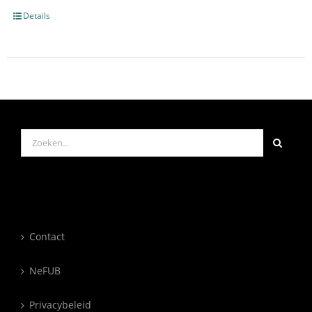
Details
Zoeken
naar:
Contact
NeFUB
Privacybeleid