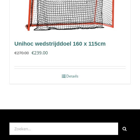
Unihoc wedstrijddoel 160 x 115cm
€
239.00
€
270.00
Details
Zoeken
naar: