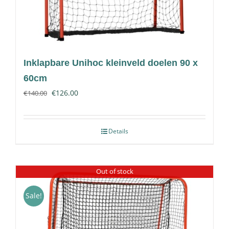
Inklapbare Unihoc kleinveld doelen 90 x
60cm
€
126.00
€
140.00
Details
Out of stock
Sale!