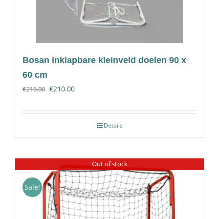
Bosan inklapbare kleinveld doelen 90 x
60 cm
€
210.00
€
216.00
Details
Out of stock
Sale!