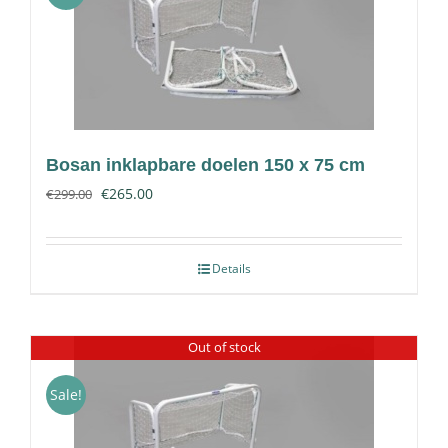
Contact
Bosan inklapbare doelen 150 x 75 cm
€
265.00
€
299.00
Details
Out of stock
Sale!