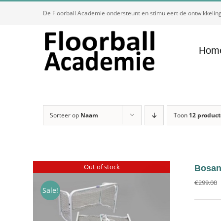
Ga
De Floorball Academie ondersteunt en stimuleert de ontwikkeling 
naar
inhoud
Hom
Sorteer op
Naam
Toon
12 produc
Out of stock
Bosan
€
299.00
Sale!