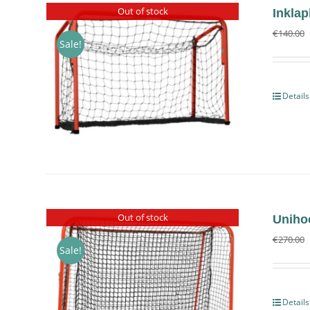
Out of stock
Inklap
€
140.00
Sale!
Details
Out of stock
Uniho
€
270.00
Sale!
Details