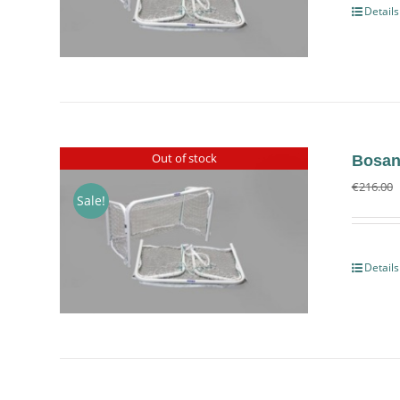
Details
Out of stock
Bosan 
€
216.00
Sale!
Details