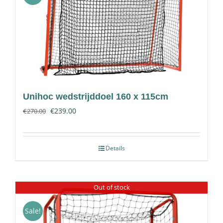
Contact
Unihoc wedstrijddoel 160 x 115cm
€
239.00
€
270.00
Details
Out of stock
Sale!