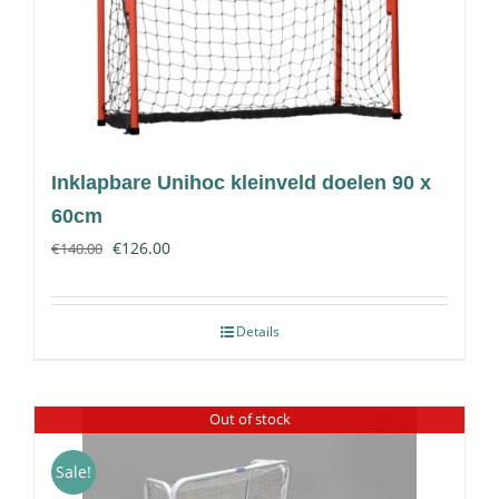
Inklapbare Unihoc kleinveld doelen 90 x
60cm
€
126.00
€
140.00
Details
Out of stock
Sale!