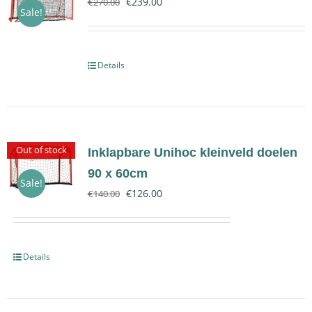
€
239.00
€
270.00
Sale!
Contact
Details
Out of stock
Inklapbare Unihoc kleinveld doelen
90 x 60cm
Sale!
€
126.00
€
140.00
Details