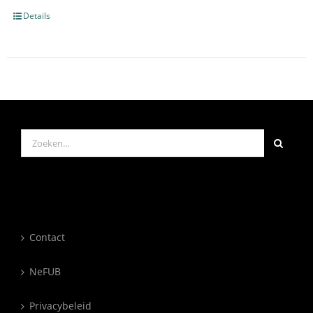
Details
Zoeken
naar:
Contact
NeFUB
Privacybeleid