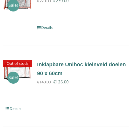
€
239.00
€
270.00
Sale!
Contact
Details
Out of stock
Inklapbare Unihoc kleinveld doelen
90 x 60cm
Sale!
€
126.00
€
140.00
Details