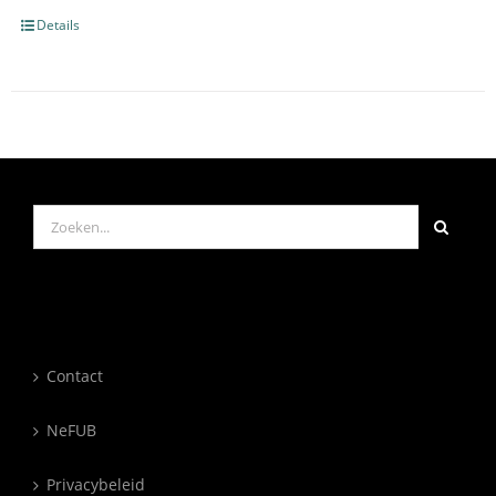
Details
Zoeken
naar:
Contact
NeFUB
Privacybeleid