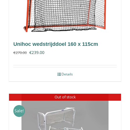
Unihoc wedstrijddoel 160 x 115cm
€
239.00
€
270.00
Details
Out of stock
Sale!