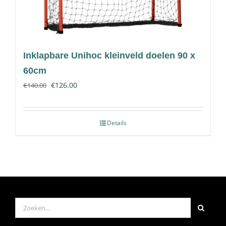
Inklapbare Unihoc kleinveld doelen 90 x
60cm
€
126.00
€
140.00
Details
Zoeken
naar: