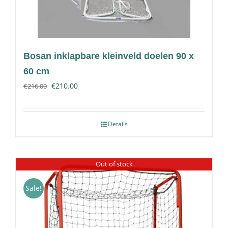
Bosan inklapbare kleinveld doelen 90 x
60 cm
€
210.00
€
216.00
Details
Out of stock
Sale!