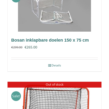
Contact
Bosan inklapbare doelen 150 x 75 cm
€
265.00
€
299.00
Details
Out of stock
Sale!