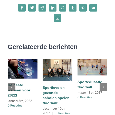
Facebook
Twitter
Reddit
LinkedIn
WhatsApp
Tumblr
Pinterest
Vk
E-
mail
Gerelateerde berichten
Sporteducatie
De beste
floorball
Sportieve en
wensen voor
maart 13th, 2017
|
gezonde
2022!
0 Reacties
scholen spelen
januari 3rd, 2022
|
floorball!
K
0 Reacties
december 10th,
N
2017
|
0 Reacties
f