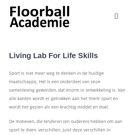
Ga
naar
Toggle
inhoud
Naviga
Home
Lessen
Living Lab For Life Skills
Verkoop
Sport is niet meer weg te denken in de huidige
maatschappij. Het is een onderdeel van onze
samenleving geworden, dat enorm in ontwikkeling is. Van
Verhuur
alle kanten wordt er getrokken aan het ‘merk’ sport en
wordt het gezien als een krachtig middel en doel.
Clinics
De motieven, die kinderen (en ouderen) hebben om aan
sport te doen, verschillen. Juist deze verschillen in
Nieuws