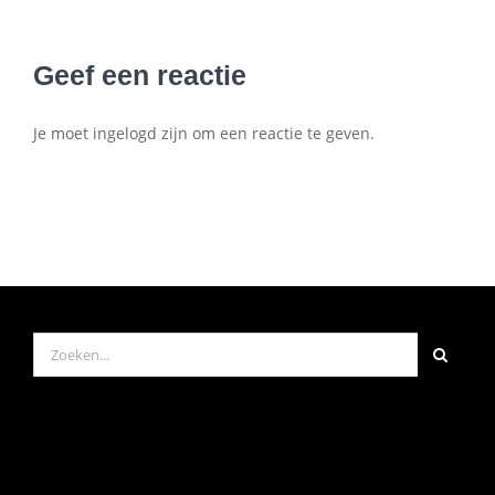
d
2
Geef een reactie
Je moet ingelogd zijn om een reactie te geven.
Zoeken
naar: