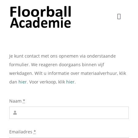
Ga
naar
Toggle
inhoud
Naviga
Home
Lessen
Je kunt contact met ons opnemen via onderstaande
formulier. We reageren doorgaans binnen vijf
werkdagen. Wilt u informatie over materiaalverhuur, klik
Verkoop
dan
hier
. Voor verkoop, klik
hier
.
Verhuur
Naam
*
Clinics
Emailadres
*
Nieuws