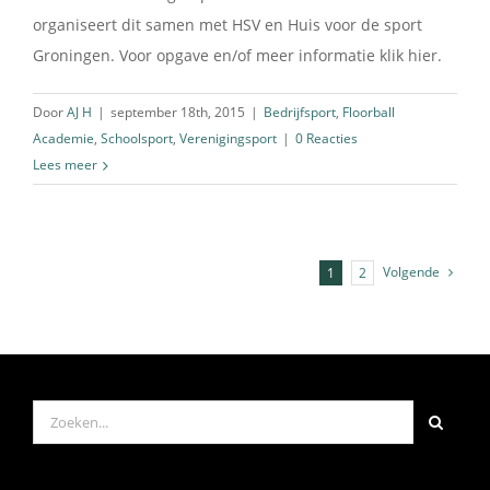
organiseert dit samen met HSV en Huis voor de sport
Groningen. Voor opgave en/of meer informatie klik hier.
Door
AJ H
|
september 18th, 2015
|
Bedrijfsport
,
Floorball
Academie
,
Schoolsport
,
Verenigingsport
|
0 Reacties
Lees meer
Volgende
1
2
Zoeken
naar: