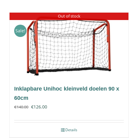
Out of stock
Sale!
Inklapbare Unihoc kleinveld doelen 90 x
60cm
€
126.00
€
140.00
Details