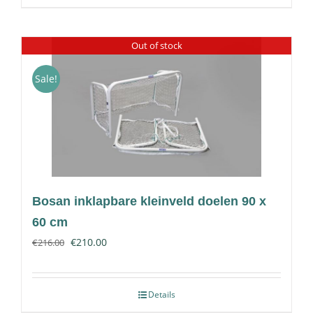
Out of stock
Sale!
Bosan inklapbare kleinveld doelen 90 x
60 cm
€
210.00
€
216.00
Details