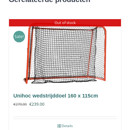
Out of stock
Sale!
Unihoc wedstrijddoel 160 x 115cm
€
239.00
€
270.00
Details