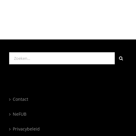
Zoeken
naar:
Contact
NeFUB
Privacybeleid