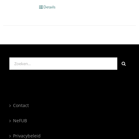
Details
Zoeken
naar:
Contact
NeFUB
Privacybeleid