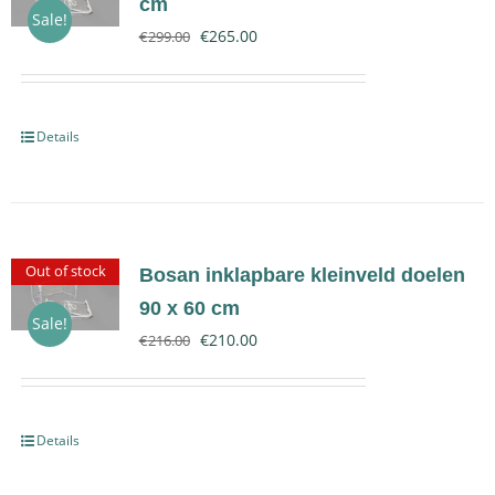
cm
Sale!
€
265.00
€
299.00
Contact
Details
Out of stock
Bosan inklapbare kleinveld doelen
90 x 60 cm
Sale!
€
210.00
€
216.00
Details