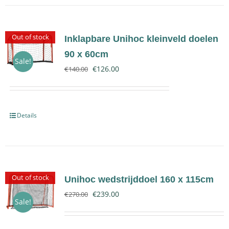
Out of stock
Inklapbare Unihoc kleinveld doelen
90 x 60cm
Sale!
€
126.00
€
140.00
Details
Out of stock
Unihoc wedstrijddoel 160 x 115cm
€
239.00
€
270.00
Sale!