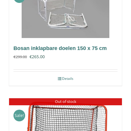
Contact
Bosan inklapbare doelen 150 x 75 cm
€
265.00
€
299.00
Details
Out of stock
Sale!