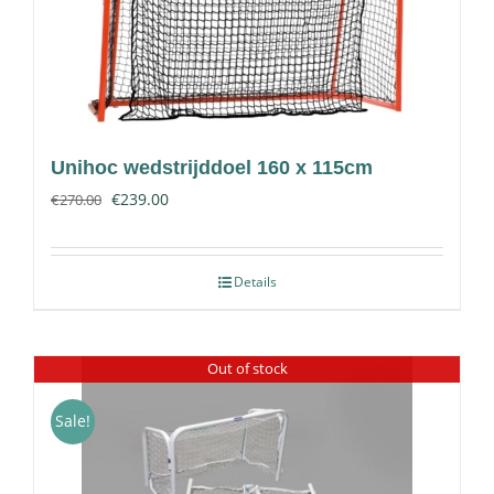
Unihoc wedstrijddoel 160 x 115cm
€
239.00
€
270.00
Details
Out of stock
Sale!