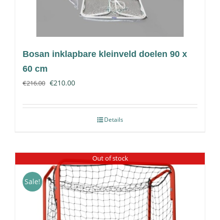
Bosan inklapbare kleinveld doelen 90 x
60 cm
€
210.00
€
216.00
Details
Out of stock
Sale!