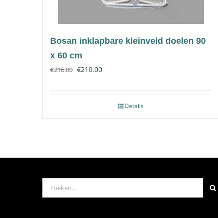
Bosan inklapbare kleinveld doelen 90
x 60 cm
€
210.00
€
216.00
Details
Zoeken
naar: