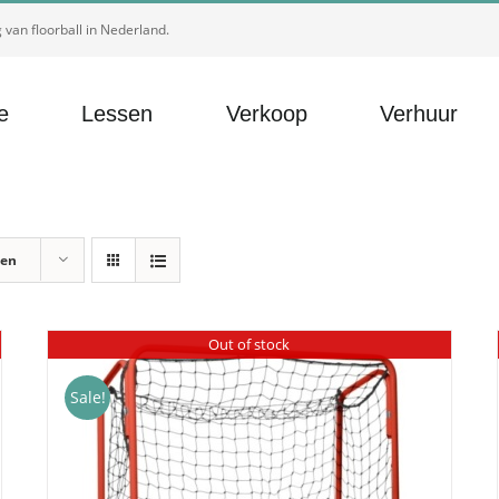
van floorball in Nederland.
e
Lessen
Verkoop
Verhuur
ten
Out of stock
Sale!