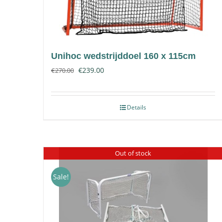
Unihoc wedstrijddoel 160 x 115cm
€
239.00
€
270.00
Details
Out of stock
Sale!